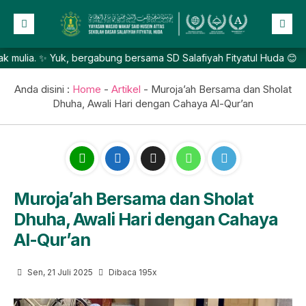
. ✨ Yuk, bergabung bersama SD Salafiyah Fityatul Huda 😊
Beranda
Profil
Anda disini :
Home
-
Artikel
-
Muroja’ah Bersama dan Sholat
Dhuha, Awali Hari dengan Cahaya Al-Qur’an
NEW
Berita
Prestasi
Galeri
Lainnya
Muroja’ah Bersama dan Sholat
Dhuha, Awali Hari dengan Cahaya
Al-Qur’an
Sen, 21 Juli 2025
Dibaca 195x