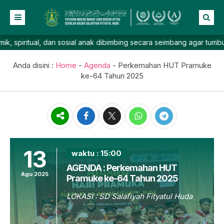
itual, dan sosial anak dibimbing secara seimbang agar tumbuh perca
Beranda
Profil
Anda disini :
Home
-
Agenda
-
Perkemahan HUT Pramuke
ke-64 Tahun 2025
NEW
Berita
Prestasi
Galeri
Lainnya
13
waktu : 15:00
AGENDA : Perkemahan HUT
Agu 2025
Pramuke ke-64 Tahun 2025
LOKASI : SD Salafiyah Fityatul Huda
Agenda telah lewat