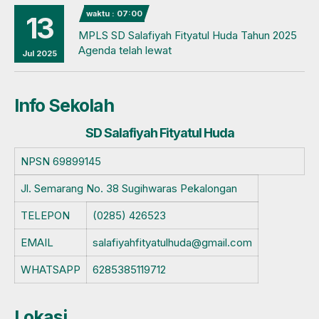
waktu : 07:00
13
MPLS SD Salafiyah Fityatul Huda Tahun 2025
Agenda telah lewat
Jul 2025
Info Sekolah
SD Salafiyah Fityatul Huda
NPSN
69899145
Jl. Semarang No. 38 Sugihwaras Pekalongan
TELEPON
(0285) 426523
EMAIL
salafiyahfityatulhuda@gmail.com
WHATSAPP
6285385119712
Lokasi