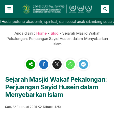
ensi akademik, spiritual, dan sosial anak dibimbing secara seimban
Beranda
Profil
Anda disini :
Home
-
Blog
-
Sejarah Masjid Wakaf
Pekalongan: Perjuangan Sayid Husein dalam Menyebarkan
NEW
Berita
Sejarah
Islam
Prestasi
Profil Sekolah
Galeri
Visi & Misi
Lainnya
Sistem Pendidikan
Foto
Sejarah Masjid Wakaf Pekalongan:
Daftar Guru
Video
Agenda
Perjuangan Sayid Husein dalam
Fasilitas
Pengumuman
Menyebarkan Islam
Informasi Pendaftaran SPMB
Sab, 22 Februari 2025
Dibaca 425x
TK Salafiyah Masjid Wakaf