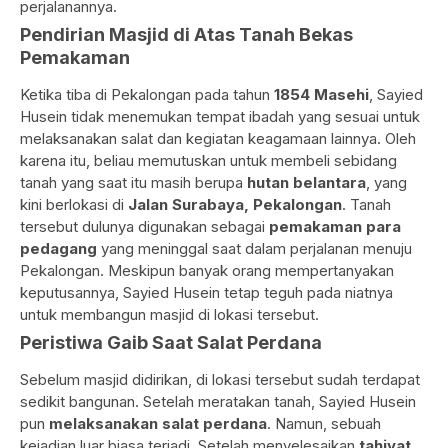
perjalanannya.
Pendirian Masjid di Atas Tanah Bekas
Pemakaman
Ketika tiba di Pekalongan pada tahun
1854 Masehi
, Sayied
Husein tidak menemukan tempat ibadah yang sesuai untuk
melaksanakan salat dan kegiatan keagamaan lainnya. Oleh
karena itu, beliau memutuskan untuk membeli sebidang
tanah yang saat itu masih berupa
hutan belantara
, yang
kini berlokasi di
Jalan Surabaya, Pekalongan
. Tanah
tersebut dulunya digunakan sebagai
pemakaman para
pedagang
yang meninggal saat dalam perjalanan menuju
Pekalongan. Meskipun banyak orang mempertanyakan
keputusannya, Sayied Husein tetap teguh pada niatnya
untuk membangun masjid di lokasi tersebut.
Peristiwa Gaib Saat Salat Perdana
Sebelum masjid didirikan, di lokasi tersebut sudah terdapat
sedikit bangunan. Setelah meratakan tanah, Sayied Husein
pun
melaksanakan salat perdana
. Namun, sebuah
kejadian luar biasa terjadi. Setelah menyelesaikan
tahiyat