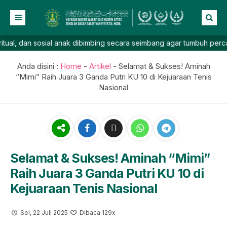
n sosial anak dibimbing secara seimbang agar tumbuh percaya diri, 
Beranda
Profil
Anda disini :
Home
-
Artikel
-
Selamat & Sukses! Aminah
“Mimi” Raih Juara 3 Ganda Putri KU 10 di Kejuaraan Tenis
NEW
Berita
Nasional
Prestasi
Galeri
Lainnya
Selamat & Sukses! Aminah “Mimi”
Raih Juara 3 Ganda Putri KU 10 di
Kejuaraan Tenis Nasional
Sel, 22 Juli 2025
Dibaca 129x