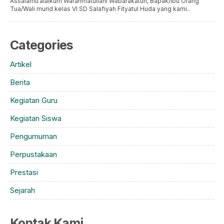
Assalamu’alaikum Warahmatullahi Wabarakatuh, Bapak/Ibu Orang
Tua/Wali murid kelas VI SD Salafiyah Fityatul Huda yang kami..
Categories
Artikel
Berita
Kegiatan Guru
Kegiatan Siswa
Pengumuman
Perpustakaan
Prestasi
Sejarah
Kontak Kami