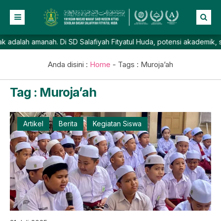
ah amanah. Di SD Salafiyah Fityatul Huda, potensi akademik, spirit
Beranda
Profil
Anda disini :
Home
- Tags :
Muroja’ah
NEW
Berita
Tag : Muroja’ah
Prestasi
Galeri
Artikel
Berita
Kegiatan Siswa
Lainnya