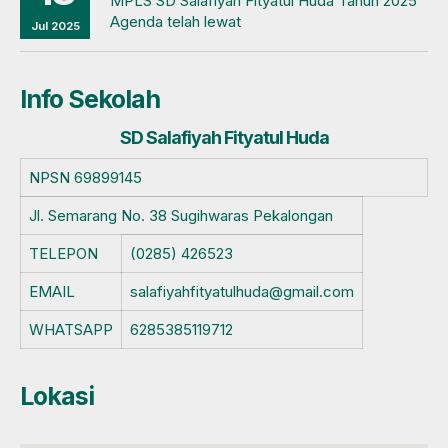
MPLS SD Salafiyah Fityatul Huda Tahun 2025
Agenda telah lewat
Jul 2025
Info Sekolah
SD Salafiyah Fityatul Huda
NPSN
69899145
Jl. Semarang No. 38 Sugihwaras Pekalongan
TELEPON
(0285) 426523
EMAIL
salafiyahfityatulhuda@gmail.com
WHATSAPP
6285385119712
Lokasi