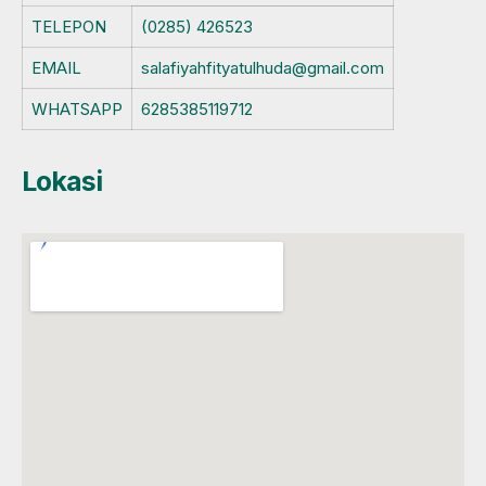
TELEPON
(0285) 426523
EMAIL
salafiyahfityatulhuda@gmail.com
WHATSAPP
6285385119712
Lokasi