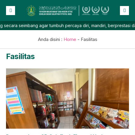
 seimbang agar tumbuh percaya diri, mandiri, berprestasi dan berak
Beranda
Profil
Anda disini :
Home
-
Fasilitas
NEW
Berita
Fasilitas
Prestasi
Galeri
Lainnya