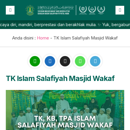
andiri, berprestasi dan berakhlak mulia. ✨ Yuk, bergabung bersama 
Beranda
Profil
Anda disini :
Home
-
TK Islam Salafiyah Masjid Wakaf
NEW
Berita
Prestasi
Galeri
TK Islam Salafiyah Masjid Wakaf
Lainnya