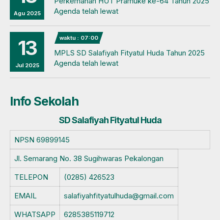
Perkemahan HUT Pramuke ke-64 Tahun 2025
Agenda telah lewat
Agu 2025
waktu : 07:00
13
MPLS SD Salafiyah Fityatul Huda Tahun 2025
Agenda telah lewat
Jul 2025
Info Sekolah
SD Salafiyah Fityatul Huda
NPSN
69899145
Jl. Semarang No. 38 Sugihwaras Pekalongan
TELEPON
(0285) 426523
EMAIL
salafiyahfityatulhuda@gmail.com
WHATSAPP
6285385119712