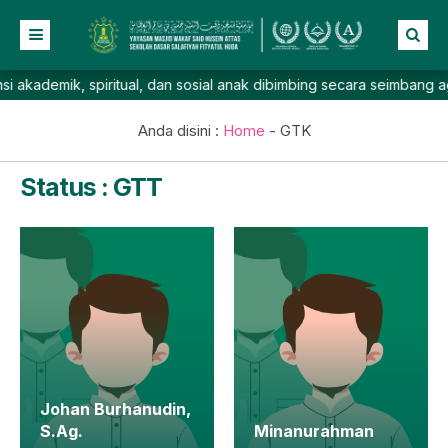
ademik, spiritual, dan sosial anak dibimbing secara seimbang agar 
Beranda
Profil
Anda disini :
Home
-
GTK
NEW
Berita
Status : GTT
Prestasi
Galeri
Lainnya
Johan Burhanudin,
S.Ag.
Minanurahman