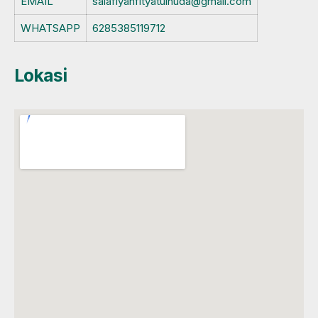
EMAIL
salafiyahfityatulhuda@gmail.com
WHATSAPP
6285385119712
Lokasi