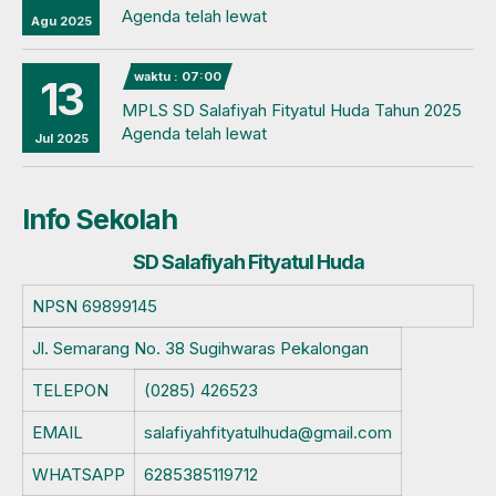
Agenda telah lewat
Agu 2025
waktu : 07:00
13
MPLS SD Salafiyah Fityatul Huda Tahun 2025
Agenda telah lewat
Jul 2025
Info Sekolah
SD Salafiyah Fityatul Huda
NPSN
69899145
Jl. Semarang No. 38 Sugihwaras Pekalongan
TELEPON
(0285) 426523
EMAIL
salafiyahfityatulhuda@gmail.com
WHATSAPP
6285385119712