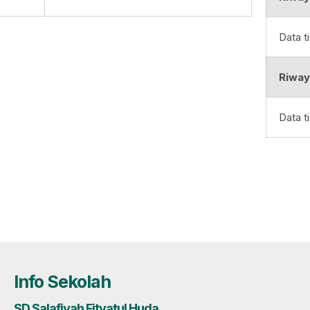
Data t
Riway
Data t
Info Sekolah
SD Salafiyah Fityatul Huda