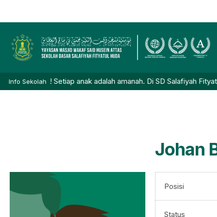
h Dibuka! Setiap anak adalah amanah. Di SD Salafiyah Fityatul Hu
Info Sekolah
Johan B
Posisi
Status