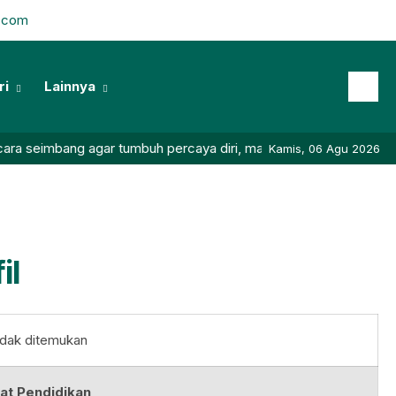
l.com
ri
Lainnya
a seimbang agar tumbuh percaya diri, mandiri, berprestasi dan be
Kamis, 06 Agu 2026
il
idak ditemukan
at Pendidikan