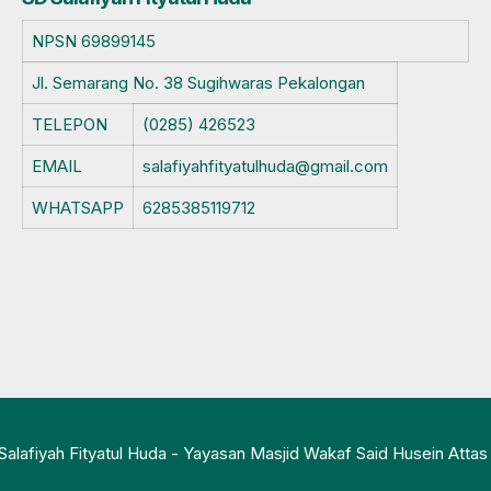
NPSN
69899145
Jl. Semarang No. 38 Sugihwaras Pekalongan
TELEPON
(0285) 426523
EMAIL
salafiyahfityatulhuda@gmail.com
WHATSAPP
6285385119712
alafiyah Fityatul Huda - Yayasan Masjid Wakaf Said Husein Atta