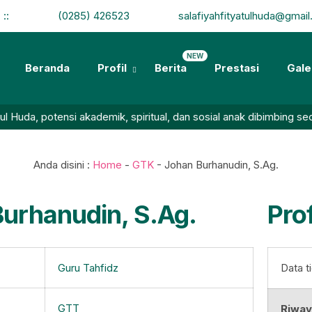
:
:
(0285) 426523
salafiyahfityatulhuda@gmai
NEW
Beranda
Profil
Berita
Prestasi
Gale
da, potensi akademik, spiritual, dan sosial anak dibimbing secar
Anda disini :
Home
-
GTK
-
Johan Burhanudin, S.Ag.
urhanudin, S.Ag.
Prof
Guru Tahfidz
Data t
GTT
Riway