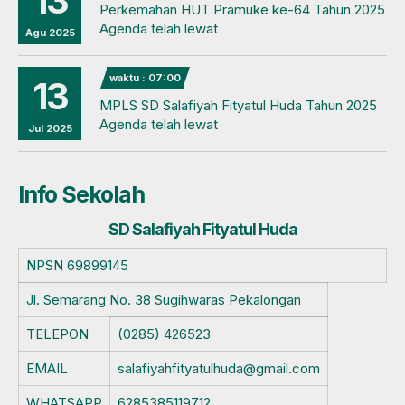
13
Perkemahan HUT Pramuke ke-64 Tahun 2025
Agenda telah lewat
Agu 2025
waktu : 07:00
13
MPLS SD Salafiyah Fityatul Huda Tahun 2025
Agenda telah lewat
Jul 2025
Info Sekolah
SD Salafiyah Fityatul Huda
NPSN
69899145
Jl. Semarang No. 38 Sugihwaras Pekalongan
TELEPON
(0285) 426523
EMAIL
salafiyahfityatulhuda@gmail.com
WHATSAPP
6285385119712