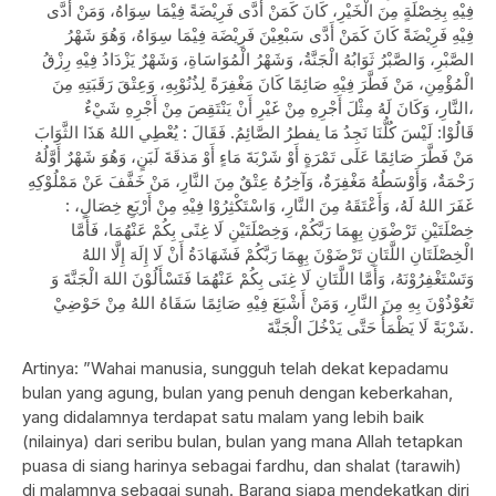
فِيْهِ بِخِصْلَةٍ مِنَ الْخَيْرِ، كَانَ كَمَنْ أَدَّى فَرِيْضَةً فِيْمَا سِوَاهُ، وَمَنْ أَدَّى
فِيْهِ فَرِيْضَةً كَانَ كَمَنْ أَدَّى سَبْعِيْنَ فَرِيْضَة فِيْمَا سِوَاهُ، وَهُوَ شَهْرُ
الصَّبْرِ، وَالصَّبْرُ ثَوَابُهُ الْجَنَّةُ، وَشَهْرُ الْمُوَاسَاةِ، وَشَهْرٌ يَزْدَادُ فِيْهِ رِزْقُ
الْمُؤْمِنِ، مَنْ فَطَّرَ فِيْهِ صَائِمًا كَانَ مَغْفِرَةً لِذُنُوْبِهِ، وَعِتْقَ رَقَبَتِهِ مِنَ
النَّارِ، وَكَانَ لَهُ مِثْلَ أَجْرِهِ مِنْ غَيْرِ أَنْ يَنْتَقِصَ مِنْ أَجْرِهِ شَيْءٌ،
قَالُوْا: لَيْسَ كُلُّنَا نَجِدُ مَا يفطرُ الصَّائِمُ. فَقَالَ : يُعْطِي اللهُ هَذَا الثَّوَابَ
مَنْ فَطَّرَ صَائِمًا عَلَى تَمْرَةٍ أَوْ شَرْبَةَ مَاءٍ أَوْ مَذقَةَ لَبَنٍ، وَهُوَ شَهْرٌ أَوَّلُهُ
رَحْمَةٌ، وَأَوْسَطُهُ مَغْفِرَةٌ، وَآخِرُهُ عِتْقٌ مِنَ النَّارِ، مَنْ خَفَّفَ عَنْ مَمْلُوْكِهِ
غَفَرَ اللهُ لَهُ، وَأَعْتَقَهُ مِنَ النَّارِ، وَاسْتَكْثِرُوْا فِيْهِ مِنْ أَرْبَعِ خِصَالٍ، :
خِصْلَتَيْنِ تَرْضْوَنِ بِهِمَا رَبَّكُمْ، وَخِصْلَتَيْنِ لَا غِنًى بِكُمْ عَنْهُمَا، فَأَمَّا
الْخِصْلَتَانِ اللَّتَانِ تَرْضَوْنَ بِهِمَا رَبَّكُمْ فَشَهَادَةُ أَنْ لَا إِلَهَ إِلَّا اللهُ
وَتَسْتَغْفِرُوْنَهُ، وَأَمَّا اللَّتَانِ لَا غِنَى بِكُمْ عَنْهُمَا فَتَسْأَلُوْنَ اللهَ الْجَنَّةَ وَ
تَعُوْذُوْنَ بِهِ مِنَ النَّارِ، وَمَنْ أَشْبَعَ فِيْهِ صَائِمًا سَقَاهُ اللهُ مِنْ حَوْضِيْ
شَرْبَةً لَا يَظْمَأُ حَتَّى يَدْخُلَ الْجَنَّةَ.
Artinya: ”Wahai manusia, sungguh telah dekat kepadamu
bulan yang agung, bulan yang penuh dengan keberkahan,
yang didalamnya terdapat satu malam yang lebih baik
(nilainya) dari seribu bulan, bulan yang mana Allah tetapkan
puasa di siang harinya sebagai fardhu, dan shalat (tarawih)
di malamnya sebagai sunah. Barang siapa mendekatkan diri