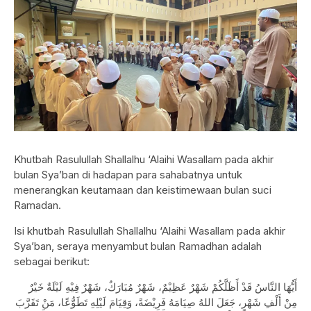
Khutbah Rasulullah Shallalhu ‘Alaihi Wasallam pada akhir
bulan Sya’ban di hadapan para sahabatnya untuk
menerangkan keutamaan dan keistimewaan bulan suci
Ramadan.
Isi khutbah Rasulullah Shallalhu ‘Alaihi Wasallam pada akhir
Sya’ban, seraya menyambut bulan Ramadhan adalah
sebagai berikut:
أَيُّهَا النَّاسُ قَدْ أَظَلَّكُمْ شَهْرٌ عَظِيْمٌ، شَهْرٌ مُبَارَكٌ، شَهْرٌ فِيْهِ لَيْلَةٌ خَيْرٌ
مِنْ أَلْفِ شَهْرٍ، جَعَلَ اللهُ صِيَامَهُ فَرِيْضَةً، وَقِيَامَ لَيْلِهِ تَطَوُّعًا، مَنْ تَقَرَّبَ