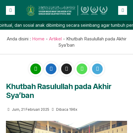
an sosial anak dibimbing secara seimbang agar tumbuh percaya diri,
Beranda
Profil
Anda disini :
Home
-
Artikel
-
Khutbah Rasulullah pada Akhir
Sya’ban
NEW
Berita
Prestasi
Galeri
Lainnya
Khutbah Rasulullah pada Akhir
Sya’ban
Jum, 21 Februari 2025
Dibaca 196x