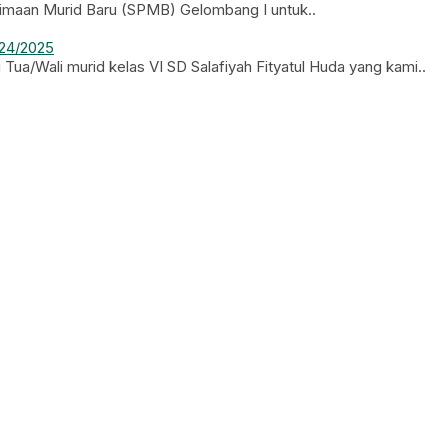
rimaan Murid Baru (SPMB) Gelombang I untuk..
024/2025
ua/Wali murid kelas VI SD Salafiyah Fityatul Huda yang kami..