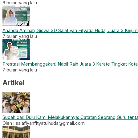
6 bulan yang lalu
Ananda Aminah, Siswa SD Salafiyah Fityatul Huda, Juara 3 Kejurn
7 bulan yang lalu
Prestasi Membanggakan! Nabil Raih Juara 3 Karate Tingkat Kot
7 bulan yang lalu
Artikel
Sudah dari Dulu Kami Melakukannya: Catatan Seorang Guru tent
Oleh : salafiyahfityatulhuda@gmail.com