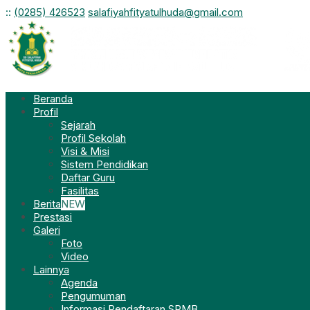
:
:
(0285) 426523
salafiyahfityatulhuda@gmail.com
Beranda
Profil
Sejarah
Profil Sekolah
Visi & Misi
Sistem Pendidikan
Daftar Guru
Fasilitas
Berita
NEW
Prestasi
Galeri
Foto
Video
Lainnya
Agenda
Pengumuman
Informasi Pendaftaran SPMB