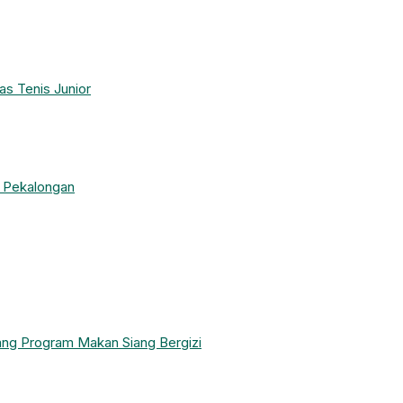
as Tenis Junior
a Pekalongan
ang Program Makan Siang Bergizi