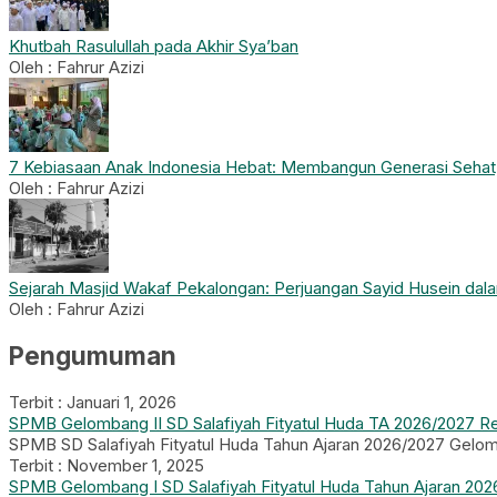
Khutbah Rasulullah pada Akhir Sya’ban
Oleh : Fahrur Azizi
7 Kebiasaan Anak Indonesia Hebat: Membangun Generasi Sehat,
Oleh : Fahrur Azizi
Sejarah Masjid Wakaf Pekalongan: Perjuangan Sayid Husein da
Oleh : Fahrur Azizi
Pengumuman
Terbit : Januari 1, 2026
SPMB Gelombang II SD Salafiyah Fityatul Huda TA 2026/2027 R
SPMB SD Salafiyah Fityatul Huda Tahun Ajaran 2026/2027 Gelomba
Terbit : November 1, 2025
SPMB Gelombang I SD Salafiyah Fityatul Huda Tahun Ajaran 20