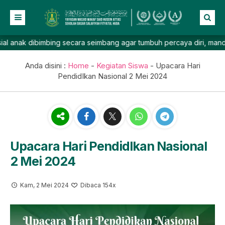
k dibimbing secara seimbang agar tumbuh percaya diri, mandiri, ber
Beranda
Profil
Anda disini :
Home
-
Kegiatan Siswa
-
Upacara Hari
PendidIkan Nasional 2 Mei 2024
NEW
Berita
Prestasi
Galeri
Lainnya
Upacara Hari PendidIkan Nasional
2 Mei 2024
Kam, 2 Mei 2024
Dibaca 154x