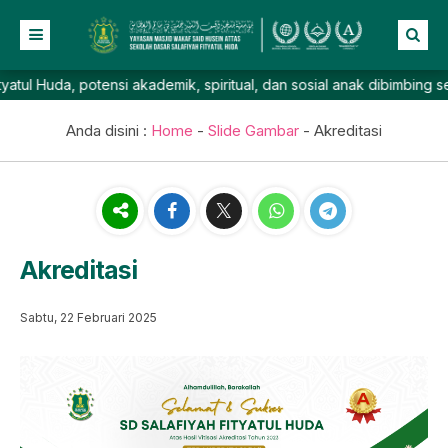
 Huda, potensi akademik, spiritual, dan sosial anak dibimbing seca
Beranda
Profil
Anda disini :
Home
-
Slide Gambar
-
Akreditasi
NEW
Berita
Prestasi
Galeri
Akreditasi
Lainnya
Sabtu, 22 Februari 2025