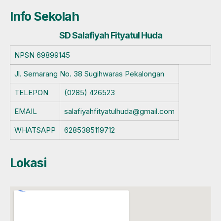
Info Sekolah
SD Salafiyah Fityatul Huda
NPSN
69899145
Jl. Semarang No. 38 Sugihwaras Pekalongan
TELEPON
(0285) 426523
EMAIL
salafiyahfityatulhuda@gmail.com
WHATSAPP
6285385119712
Lokasi