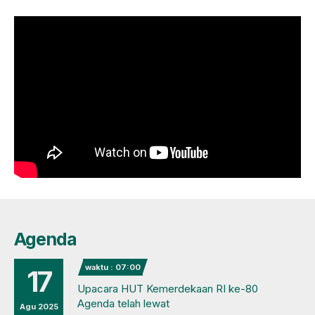
Agenda
waktu : 07:00
17
Upacara HUT Kemerdekaan RI ke-80
Agenda telah lewat
Agu 2025