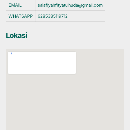
EMAIL
salafiyahfityatulhuda@gmail.com
WHATSAPP
6285385119712
Lokasi