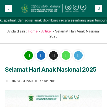
al, dan sosial anak dibimbing secara seimbang agar tumbuh percaya 
Beranda
Profil
Anda disini :
Home
-
Artikel
-
Selamat Hari Anak Nasional
2025
NEW
Berita
Prestasi
Galeri
Lainnya
Selamat Hari Anak Nasional 2025
Rab, 23 Juli 2025
Dibaca 78x