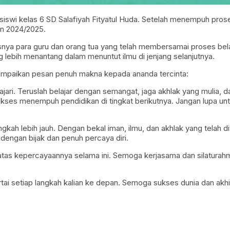
siswi kelas 6 SD Salafiyah Fityatul Huda. Setelah menempuh pro
an 2024/2025.
ya para guru dan orang tua yang telah membersamai proses belajar
ng lebih menantang dalam menuntut ilmu di jenjang selanjutnya.
yampaikan pesan penuh makna kepada ananda tercinta:
jari. Teruslah belajar dengan semangat, jaga akhlak yang mulia,
sukses menempuh pendidikan di tingkat berikutnya. Jangan lupa unt
ngkah lebih jauh. Dengan bekal iman, ilmu, dan akhlak yang telah di
ngan bijak dan penuh percaya diri.
tas kepercayaannya selama ini. Semoga kerjasama dan silaturahmi y
ertai setiap langkah kalian ke depan. Semoga sukses dunia dan akhi