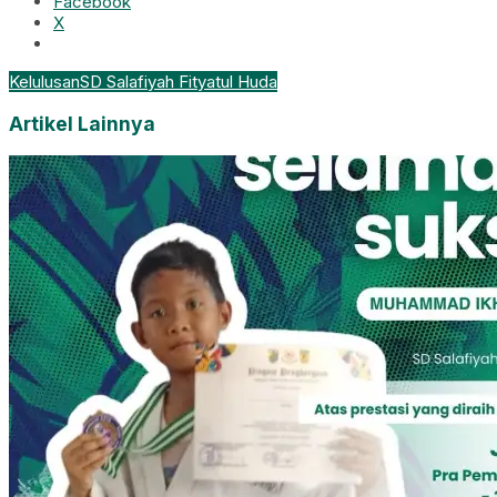
Facebook
X
Kelulusan
SD Salafiyah Fityatul Huda
Artikel Lainnya