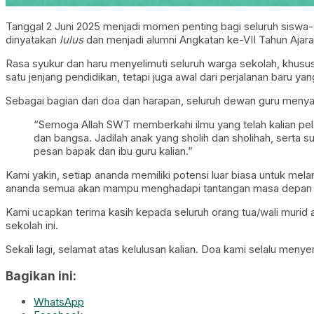
Tanggal 2 Juni 2025 menjadi momen penting bagi seluruh siswa-
dinyatakan
lulus
dan menjadi alumni Angkatan ke-VII Tahun Ajar
Rasa syukur dan haru menyelimuti seluruh warga sekolah, khususn
satu jenjang pendidikan, tetapi juga awal dari perjalanan baru ya
Sebagai bagian dari doa dan harapan, seluruh dewan guru men
“Semoga Allah SWT memberkahi ilmu yang telah kalian pela
dan bangsa. Jadilah anak yang sholih dan sholihah, serta 
pesan bapak dan ibu guru kalian.”
Kami yakin, setiap ananda memiliki potensi luar biasa untuk mela
ananda semua akan mampu menghadapi tantangan masa depan de
Kami ucapkan terima kasih kepada seluruh orang tua/wali murid a
sekolah ini.
Sekali lagi, selamat atas kelulusan kalian. Doa kami selalu meny
Bagikan ini:
WhatsApp