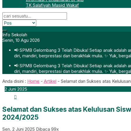
TK Salafiyah Masjid Wakaf
Info Sekolah
Senin, 10 Agu 2026
📢 SPMB Gelombang 3 Telah Dibuka! Setiap anak adalah ama
diri, mandiri, berprestasi dan berakhlak mulia. ✨ Yuk, ber
📢 SPMB Gelombang 3 Telah Dibuka! Setiap anak adalah ama
diri, mandiri, berprestasi dan berakhlak mulia. ✨ Yuk, ber
Anda disini :
Home
-
Artikel
-
Selamat dan Sukses atas Kelulusan
2
Juni
2025
Selamat dan Sukses atas Kelulusan Sisw
2024/2025
Sen, 2 Juni 2025
Dibaca 99x