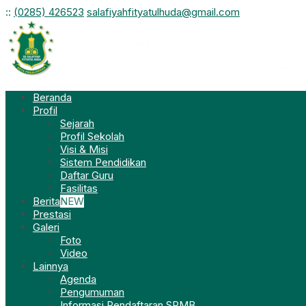
:
:
(0285) 426523
salafiyahfityatulhuda@gmail.com
Beranda
Profil
Sejarah
Profil Sekolah
Visi & Misi
Sistem Pendidikan
Daftar Guru
Fasilitas
Berita
NEW
Prestasi
Galeri
Foto
Video
Lainnya
Agenda
Pengumuman
Informasi Pendaftaran SPMB