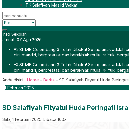
TK Salafiyah Masjid Wakaf
Info Sekolah
Jumat, 07 Agu 2026
📢 SPMB Gelombang 3 Telah Dibuka! Setiap anak adalah ama
diri, mandiri, berprestasi dan berakhlak mulia. ✨ Yuk, ber
📢 SPMB Gelombang 3 Telah Dibuka! Setiap anak adalah ama
diri, mandiri, berprestasi dan berakhlak mulia. ✨ Yuk, ber
Anda disini :
Home
-
Berita
-
SD Salafiyah Fityatul Huda Peringa
1
Februari
2025
SD Salafiyah Fityatul Huda Peringati Is
Sab, 1 Februari 2025
Dibaca 160x