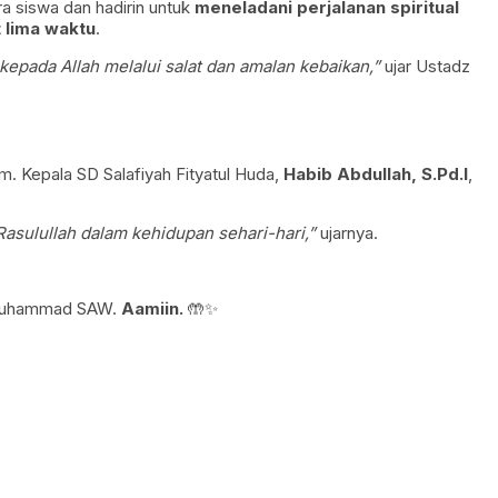
ra siswa dan hadirin untuk
meneladani perjalanan spiritual
 lima waktu
.
 kepada Allah melalui salat dan amalan kebaikan,”
ujar Ustadz
. Kepala SD Salafiyah Fityatul Huda,
Habib Abdullah, S.Pd.I
,
Rasulullah dalam kehidupan sehari-hari,”
ujarnya.
i Muhammad SAW.
Aamiin.
🤲✨