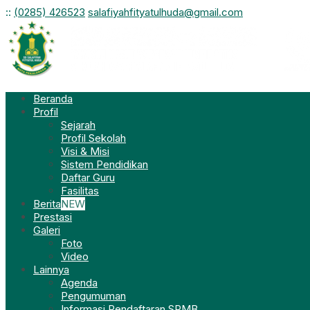
:
:
(0285) 426523
salafiyahfityatulhuda@gmail.com
Beranda
Profil
Sejarah
Profil Sekolah
Visi & Misi
Sistem Pendidikan
Daftar Guru
Fasilitas
Berita
NEW
Prestasi
Galeri
Foto
Video
Lainnya
Agenda
Pengumuman
Informasi Pendaftaran SPMB