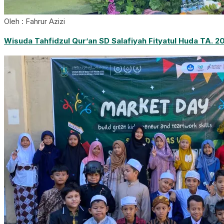
Oleh : Fahrur Azizi
Wisuda Tahfidzul Qur’an SD Salafiyah Fityatul Huda TA. 