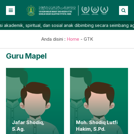
demik, spiritual, dan sosial anak dibimbing secara seimbang agar t
Beranda
Profil
Anda disini :
Home
-
GTK
NEW
Berita
Guru Mapel
Prestasi
Galeri
Lainnya
Jafar Shodiq,
Moh. Shodiq Lutfi
S.Ag.
Hakim, S.Pd.