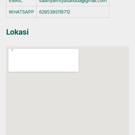
EMAIL
salafiyahfityatulhuda@gmail.com
WHATSAPP
6285385119712
Lokasi