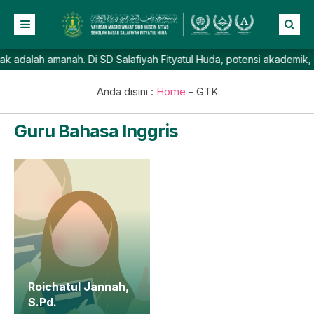
lah amanah. Di SD Salafiyah Fityatul Huda, potensi akademik, spiri
Beranda
Profil
Anda disini :
Home
-
GTK
NEW
Berita
Guru Bahasa Inggris
Prestasi
Galeri
Lainnya
Roichatul Jannah,
S.Pd.