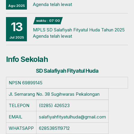
Agenda telah lewat
Agu 2025
waktu : 07:00
13
MPLS SD Salafiyah Fityatul Huda Tahun 2025
Agenda telah lewat
Jul 2025
Info Sekolah
SD Salafiyah Fityatul Huda
NPSN
69899145
Jl. Semarang No. 38 Sugihwaras Pekalongan
TELEPON
(0285) 426523
EMAIL
salafiyahfityatulhuda@gmail.com
WHATSAPP
6285385119712