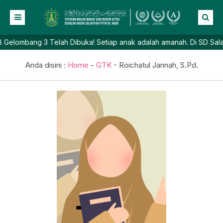
elombang 3 Telah Dibuka! Setiap anak adalah amanah. Di SD Salafiya
Beranda
Profil
Anda disini :
Home
-
GTK
-
Roichatul Jannah, S.Pd.
NEW
Berita
Prestasi
Galeri
Lainnya