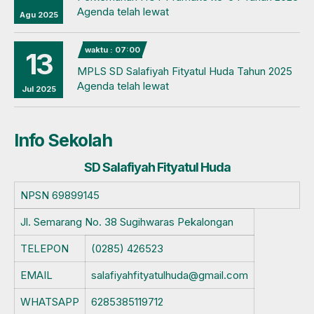
Agenda telah lewat
Agu 2025
waktu : 07:00
13
MPLS SD Salafiyah Fityatul Huda Tahun 2025
Agenda telah lewat
Jul 2025
Info Sekolah
SD Salafiyah Fityatul Huda
NPSN
69899145
Jl. Semarang No. 38 Sugihwaras Pekalongan
TELEPON
(0285) 426523
EMAIL
salafiyahfityatulhuda@gmail.com
WHATSAPP
6285385119712