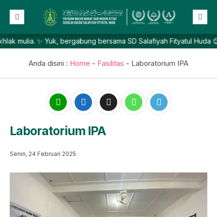
mulia. ✨ Yuk, bergabung bersama SD Salafiyah Fityatul Huda 😊
Beranda
Profil
Anda disini :
Home
-
Fasilitas
-
Laboratorium IPA
NEW
Berita
Prestasi
Galeri
Laboratorium IPA
Lainnya
Senin, 24 Februari 2025