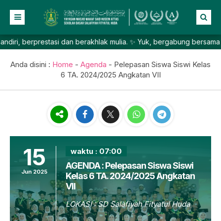
berprestasi dan berakhlak mulia. ✨ Yuk, bergabung bersama SD Salaf
Beranda
Profil
Anda disini :
Home
-
Agenda
-
Pelepasan Siswa Siswi Kelas
6 TA. 2024/2025 Angkatan VII
NEW
Berita
Sejarah
Prestasi
Profil Sekolah
Galeri
Visi & Misi
Lainnya
Sistem Pendidikan
Foto
15
waktu : 07:00
Daftar Guru
Video
Agenda
AGENDA : Pelepasan Siswa Siswi
Jun 2025
Kelas 6 TA. 2024/2025 Angkatan
Fasilitas
Pengumuman
VII
Informasi Pendaftaran SPMB
LOKASI : SD Salafiyah Fityatul Huda
TK Salafiyah Masjid Wakaf