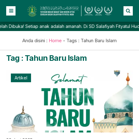
ibuka! Setiap anak adalah amanah. Di SD Salafiyah Fityatul Huda, p
Beranda
Profil
Anda disini :
Home
- Tags :
Tahun Baru Islam
NEW
Berita
Tag : Tahun Baru Islam
Prestasi
Galeri
Artikel
Lainnya