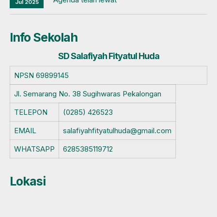
Jul 2025
Info Sekolah
SD Salafiyah Fityatul Huda
NPSN
69899145
Jl. Semarang No. 38 Sugihwaras Pekalongan
TELEPON
(0285) 426523
EMAIL
salafiyahfityatulhuda@gmail.com
WHATSAPP
6285385119712
Lokasi