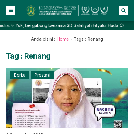
✨ Yuk, bergabung bersama SD Salafiyah Fityatul Huda 😊
Beranda
Profil
Anda disini :
Home
- Tags :
Renang
NEW
Berita
Tag : Renang
Prestasi
Galeri
Berita
Prestasi
Lainnya