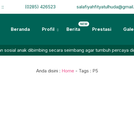
:
:
(0285) 426523
salafiyahfityatulhuda@gmai
NEW
Beranda
Profil
Berita
Prestasi
Gale
 anak dibimbing secara seimbang agar tumbuh percaya diri, mandir
Anda disini :
Home
- Tags :
P5