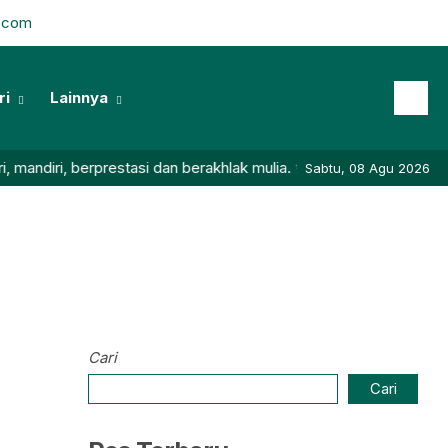
l.com
ri
Lainnya
i, berprestasi dan berakhlak mulia. ✨ Yuk, bergabung bersama SD 
Sabtu, 08 Agu 2026
Cari
Cari