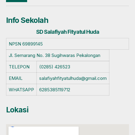
Info Sekolah
SD Salafiyah Fityatul Huda
NPSN
69899145
Jl. Semarang No. 38 Sugihwaras Pekalongan
TELEPON
(0285) 426523
EMAIL
salafiyahfityatulhuda@gmail.com
WHATSAPP
6285385119712
Lokasi