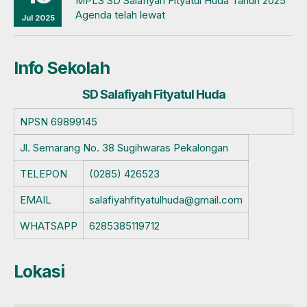
MPLS SD Salafiyah Fityatul Huda Tahun 2025
Agenda telah lewat
Jul 2025
Info Sekolah
SD Salafiyah Fityatul Huda
NPSN
69899145
Jl. Semarang No. 38 Sugihwaras Pekalongan
TELEPON
(0285) 426523
EMAIL
salafiyahfityatulhuda@gmail.com
WHATSAPP
6285385119712
Lokasi