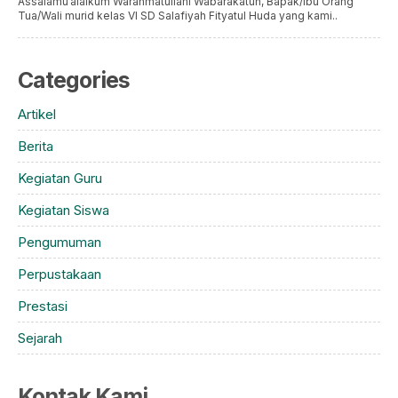
Assalamu’alaikum Warahmatullahi Wabarakatuh, Bapak/Ibu Orang
Tua/Wali murid kelas VI SD Salafiyah Fityatul Huda yang kami..
Categories
Artikel
Berita
Kegiatan Guru
Kegiatan Siswa
Pengumuman
Perpustakaan
Prestasi
Sejarah
Kontak Kami