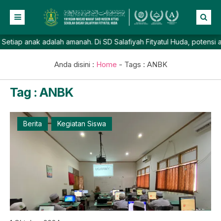
 anak adalah amanah. Di SD Salafiyah Fityatul Huda, potensi akadem
Beranda
Profil
Anda disini :
Home
- Tags :
ANBK
NEW
Berita
Tag : ANBK
Prestasi
Galeri
Berita
Kegiatan Siswa
Lainnya