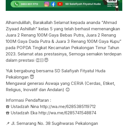
Alhamdulillah, Barakallah Selamat kepada ananda “Ahmad
Ziyaad Ashiillah” kelas 5 yang telah berhasil memenangkan
Juara 2 Renang 100M Gaya Bebas Putra, Juara 2 Renang
100M Gaya Dada Putra & Juara 3 Renang 100M Gaya Kupu”
pada POPDA Tingkat Kecamatan Pekalongan Timur Tahun
2023. Selamat atas prestasinya, Semoga semakin terdepan
dalam prestasi 👏🏻😇
Yuk bergabung bersama SD Salafiyah Fityatul Huda
Pekalongan 😇
Mengawal generasi Aswaja yang CERIA (Cerdas, Etiket,
Religius, Inovatif dan Andalan) 😊
Informasi Pendaftaran :
☎️ Ustadzah Nina http://wa.me/6285385119712
☎️ Ustadzah Eka http://wa.me/6285741548874
📌 Jl. Semarang No. 38 Sugihwaras Pekalongan