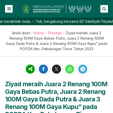
khlak mulia. ✨ Yuk, bergabung bersama SD Salafiyah Fityatul Huda 
Beranda
Profil
Anda disini :
Home
-
Prestasi
-
Ziyad meraih Juara 2
Renang 100M Gaya Bebas Putra, Juara 2 Renang 100M
NEW
Berita
Gaya Dada Putra & Juara 3 Renang 100M Gaya Kupu” pada
POPDA Kec.Pekalongan Timur Tahun 2023
Prestasi
Galeri
Lainnya
Ziyad meraih Juara 2 Renang 100M
Gaya Bebas Putra, Juara 2 Renang
100M Gaya Dada Putra & Juara 3
Renang 100M Gaya Kupu” pada