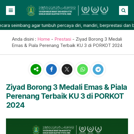
eimbang agar tumbuh percaya diri, mandiri, berprestasi dan berakhl
Beranda
Profil
Anda disini :
Home
-
Prestasi
-
Ziyad Borong 3 Medali
Emas & Piala Perenang Terbaik KU 3 di PORKOT 2024
NEW
Berita
Sejarah
Prestasi
Profil Sekolah
Galeri
Visi & Misi
Lainnya
Sistem Pendidikan
Foto
Ziyad Borong 3 Medali Emas & Piala
Perenang Terbaik KU 3 di PORKOT
Daftar Guru
Video
Agenda
2024
Fasilitas
Pengumuman
Informasi Pendaftaran SPMB
TK Salafiyah Masjid Wakaf