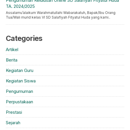
Pengumuman Kelulusan Online SD Salafiyah Fityatul Huda
TA. 2024/2025
Assalamu’alaikum Warahmatullahi Wabarakatuh, Bapak/Ibu Orang
Tua/Wali murid kelas VI SD Salafiyah Fityatul Huda yang kami..
Categories
Artikel
Berita
Kegiatan Guru
Kegiatan Siswa
Pengumuman
Perpustakaan
Prestasi
Sejarah