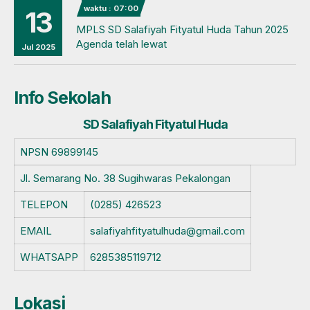
waktu : 07:00
13
MPLS SD Salafiyah Fityatul Huda Tahun 2025
Agenda telah lewat
Jul 2025
Info Sekolah
SD Salafiyah Fityatul Huda
NPSN
69899145
Jl. Semarang No. 38 Sugihwaras Pekalongan
TELEPON
(0285) 426523
EMAIL
salafiyahfityatulhuda@gmail.com
WHATSAPP
6285385119712
Lokasi