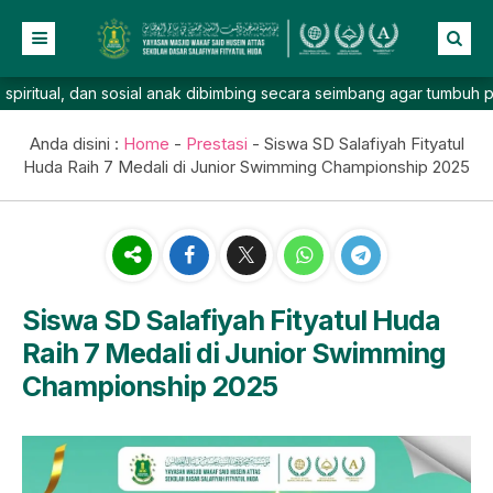
l, dan sosial anak dibimbing secara seimbang agar tumbuh percaya di
Beranda
Profil
Anda disini :
Home
-
Prestasi
-
Siswa SD Salafiyah Fityatul
Huda Raih 7 Medali di Junior Swimming Championship 2025
NEW
Berita
Prestasi
Galeri
Lainnya
Siswa SD Salafiyah Fityatul Huda
Raih 7 Medali di Junior Swimming
Championship 2025