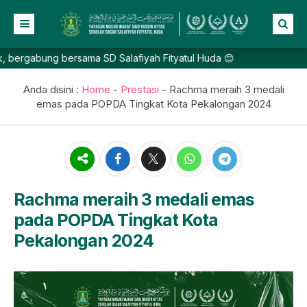
rgabung bersama SD Salafiyah Fityatul Huda 😊
Beranda
Profil
Anda disini :
Home
-
Prestasi
-
Rachma meraih 3 medali
emas pada POPDA Tingkat Kota Pekalongan 2024
NEW
Berita
Prestasi
Galeri
Lainnya
Rachma meraih 3 medali emas
pada POPDA Tingkat Kota
Pekalongan 2024