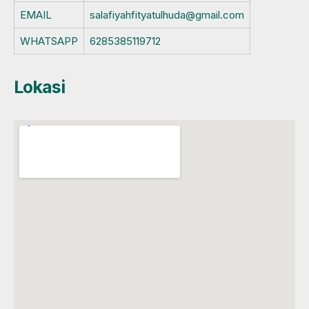
EMAIL
salafiyahfityatulhuda@gmail.com
WHATSAPP
6285385119712
Lokasi