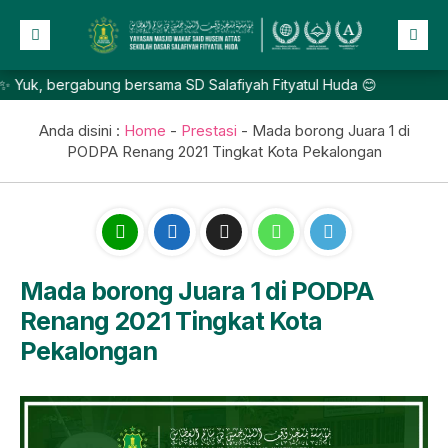
, bergabung bersama SD Salafiyah Fityatul Huda 😊
Beranda
Profil
Anda disini :
Home
-
Prestasi
-
Mada borong Juara 1 di
PODPA Renang 2021 Tingkat Kota Pekalongan
NEW
Berita
Prestasi
Galeri
Lainnya
Mada borong Juara 1 di PODPA
Renang 2021 Tingkat Kota
Pekalongan