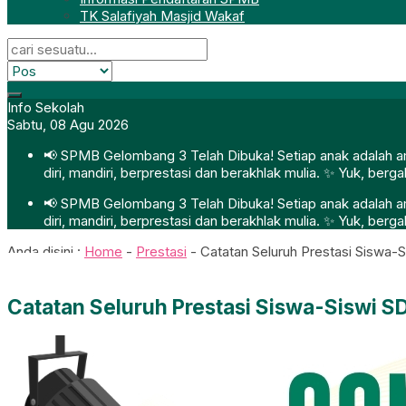
TK Salafiyah Masjid Wakaf
Info Sekolah
Sabtu, 08 Agu 2026
📢 SPMB Gelombang 3 Telah Dibuka! Setiap anak adalah ama
diri, mandiri, berprestasi dan berakhlak mulia. ✨ Yuk, ber
📢 SPMB Gelombang 3 Telah Dibuka! Setiap anak adalah ama
diri, mandiri, berprestasi dan berakhlak mulia. ✨ Yuk, ber
Anda disini :
Home
-
Prestasi
-
Catatan Seluruh Prestasi Siswa-S
Catatan Seluruh Prestasi Siswa-Siswi SD