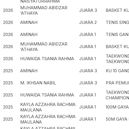
NAISYATURRAHMA
MUHAMMAD ABIDZAR
2026
JUARA 3
BASKET KU
‘ATHAYA
2026
AMINAH
JUARA 2
TENIS SIN
2026
AMINAH
JUARA 1
TENIS GAN
MUHAMMAD ABIDZAR
2026
JUARA 1
BASKET KU
‘ATHAYA
TAEKWOND
2026
HUWAIDA TSANIA RAHMA
JUARA 1
TAEKWOND
2025
AMINAH
JUARA 3
KU 10 GAN
2025
M. IKHSAN NABIL
JUARA 3
PRA PEMUL
TAEKWOND
2025
HUWAIDA TSANIA RAHMA
JUARA 1
CHAMPION
KAYLA AZZAHRA RACHMA
2025
JUARA 1
100M GAYA
MAULANA
KAYLA AZZAHRA RACHMA
2025
JUARA 1
50M GAYA 
MAULANA
KAYLA AZZAHRA RACHMA