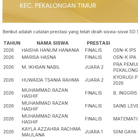
Berikut adalah catatan prestasi yang telah diraih siswa-siswi SD
TAHUN
NAMA SISWA
PRESTASI
2026
HAISHA HANUM HANANIA
FINALIS
OSN-K IPS
2026
MARISA HASNA
FINALIS
OSN-K IPA
PRA PEMUL
2026
M. IKHSAN NABIL
JUARA 2
PEKALONG
KYORUGI 
2026
HUWAIDA TSANIA RAHMA
JUARA 2
2026
MUHAMMAD RAZAN
2026
FINALIS
B. INGGRIS
HASHIF
MUHAMMAD RAZAN
2026
FINALIS
SAINS LEV
HASHIF
MUHAMMAD RAZAN
2026
FINALIS
MATEMATIK
HASHIF
KAYLA AZZAHRA RACHMA
2026
JUARA 1
50M GAYA 
MAULANA