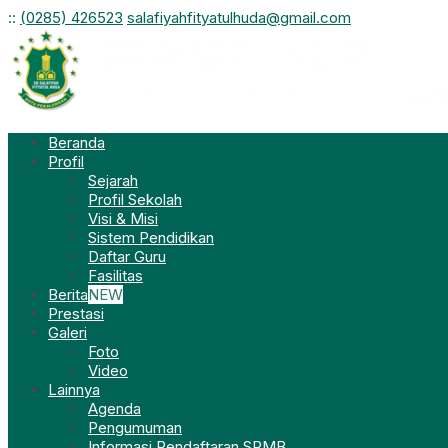
:
:
(0285) 426523
salafiyahfityatulhuda@gmail.com
Beranda
Profil
Sejarah
Profil Sekolah
Visi & Misi
Sistem Pendidikan
Daftar Guru
Fasilitas
Berita
NEW
Prestasi
Galeri
Foto
Video
Lainnya
Agenda
Pengumuman
Informasi Pendaftaran SPMB