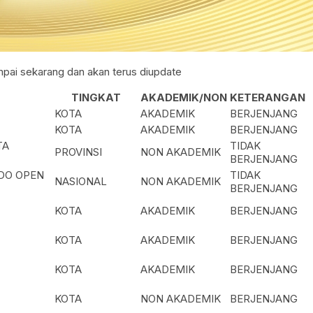
sampai sekarang dan akan terus diupdate
TINGKAT
AKADEMIK/NON
KETERANGAN
KOTA
AKADEMIK
BERJENJANG
KOTA
AKADEMIK
BERJENJANG
TA
TIDAK
PROVINSI
NON AKADEMIK
BERJENJANG
DO OPEN
TIDAK
NASIONAL
NON AKADEMIK
BERJENJANG
KOTA
AKADEMIK
BERJENJANG
KOTA
AKADEMIK
BERJENJANG
KOTA
AKADEMIK
BERJENJANG
KOTA
NON AKADEMIK
BERJENJANG