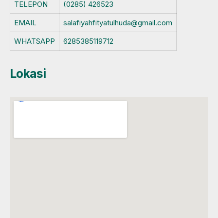
TELEPON
(0285) 426523
EMAIL
salafiyahfityatulhuda@gmail.com
WHATSAPP
6285385119712
Lokasi