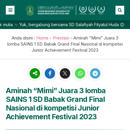
. ✨ Yuk, bergabung bersama SD Salafiyah Fityatul Huda 😊
Beranda
Profil
Anda disini :
Home
-
Prestasi
-
Aminah “Mimi” Juara 3
lomba SAINS 1 SD Babak Grand Final Nasional di kompetisi
NEW
Berita
Junior Achievement Festival 2023
Prestasi
Galeri
Lainnya
Aminah “Mimi” Juara 3 lomba
SAINS 1 SD Babak Grand Final
Nasional di kompetisi Junior
Achievement Festival 2023