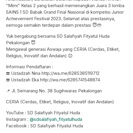
“Mimi” Kelas 2 yang berhasil memenangkan Juara 3 lomba
SAINS 1 SD Babak Grand Final Nasional di kompetisi Junior
Achievement Festival 2023. Selamat atas prestasinya,
semoga semakin terdepan dalam prestasi 😇🤲
Yuk bergabung bersama SD Salafiyah Fityatul Huda
Pekalongan 😇
Mengawal generasi Aswaja yang CERIA (Cerdas, Etiket,
Religius, Inovatif dan Andalan) 😊
Informasi Pendaftaran :
☎️ Ustadzah Nina http://wa.me/6285385119712
☎️ Ustadzah Eka http://wa.me/6285741548874
📌 Jl. Semarang No. 38 Sugihwaras Pekalongan
CERIA (Cerdas, Etiket, Religius, Inovatif dan Andalan)
YouTube : SD Salafiyah Fityatul Huda
Instagram :
@sdsalafiyah_fityatulhuda
Facebook : SD Salafiyah Fityatul Huda