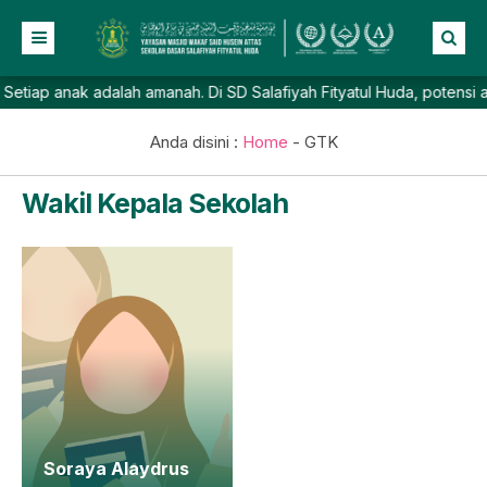
p anak adalah amanah. Di SD Salafiyah Fityatul Huda, potensi akade
Beranda
Profil
Anda disini :
Home
-
GTK
NEW
Berita
Wakil Kepala Sekolah
Prestasi
Galeri
Lainnya
Soraya Alaydrus