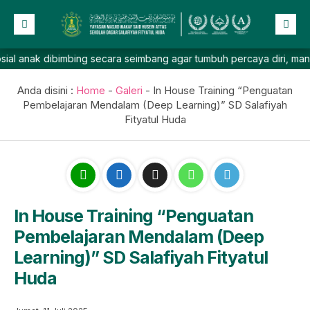
k dibimbing secara seimbang agar tumbuh percaya diri, mandiri, ber
Beranda
Profil
Anda disini :
Home
-
Galeri
-
In House Training “Penguatan
Pembelajaran Mendalam (Deep Learning)” SD Salafiyah
NEW
Berita
Fityatul Huda
Prestasi
Galeri
Lainnya
In House Training “Penguatan
Pembelajaran Mendalam (Deep
Learning)” SD Salafiyah Fityatul
Huda