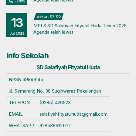
Agu 2025
waktu : 07:00
13
MPLS SD Salafiyah Fityatul Huda Tahun 2025
Agenda telah lewat
Jul 2025
Info Sekolah
SD Salafiyah Fityatul Huda
NPSN
69899145
Jl. Semarang No. 38 Sugihwaras Pekalongan
TELEPON
(0285) 426523
EMAIL
salafiyahfityatulhuda@gmail.com
WHATSAPP
6285385119712