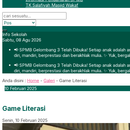
TK Salafiyah Masjid Wakaf
Info Sekolah
Sabtu, 08 Agu 2026
📢 SPMB Gelombang 3 Telah Dibuka! Setiap anak adalah ama
diri, mandiri, berprestasi dan berakhlak mulia. ✨ Yuk, ber
📢 SPMB Gelombang 3 Telah Dibuka! Setiap anak adalah ama
diri, mandiri, berprestasi dan berakhlak mulia. ✨ Yuk, ber
Anda disini :
Home
-
Galeri
-
Game Literasi
10
Februari
2025
Game Literasi
Senin, 10 Februari 2025