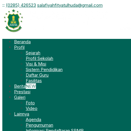
:
:
(0285) 426523
salafiyahfityatulhuda@gmail.com
Beranda
Profil
Sejarah
Profil Sekolah
Visi & Misi
Sistem Pendidikan
Daftar Guru
Fasilitas
Berita
NEW
Prestasi
Galeri
Foto
Video
Lainnya
Agenda
Pengumuman
Informasi Pendaftaran SPMB