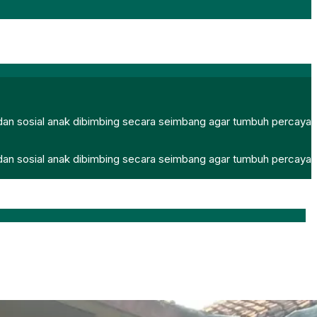
, dan sosial anak dibimbing secara seimbang agar tumbuh percaya
, dan sosial anak dibimbing secara seimbang agar tumbuh percaya