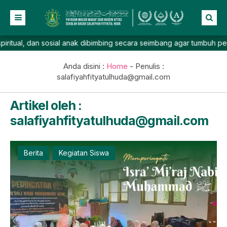
l, dan sosial anak dibimbing secara seimbang agar tumbuh percaya d
Beranda
Profil
Anda disini :
Home
- Penulis :
salafiyahfityatulhuda@gmail.com
NEW
Berita
Artikel oleh :
Prestasi
salafiyahfityatulhuda@gmail.com
Galeri
Lainnya
Berita
Kegiatan Siswa