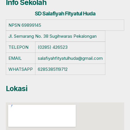
Info Sekolah
SD Salafiyah Fityatul Huda
NPSN
69899145
Jl. Semarang No. 38 Sugihwaras Pekalongan
TELEPON
(0285) 426523
EMAIL
salafiyahfityatulhuda@gmail.com
WHATSAPP
6285385119712
Lokasi