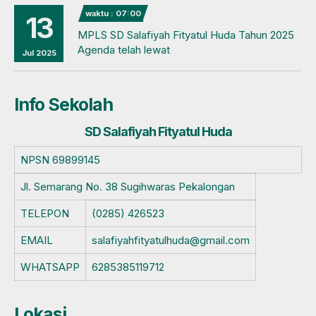
waktu : 07:00
13
MPLS SD Salafiyah Fityatul Huda Tahun 2025
Agenda telah lewat
Jul 2025
Info Sekolah
SD Salafiyah Fityatul Huda
NPSN
69899145
Jl. Semarang No. 38 Sugihwaras Pekalongan
TELEPON
(0285) 426523
EMAIL
salafiyahfityatulhuda@gmail.com
WHATSAPP
6285385119712
Lokasi