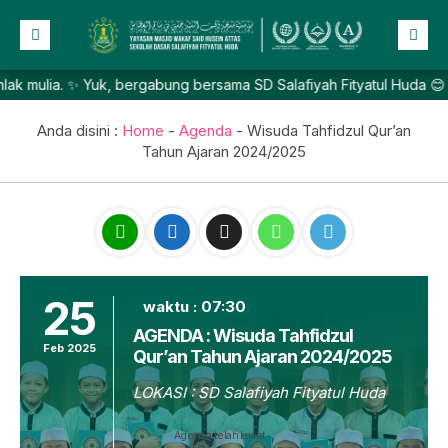
lia. ✨ Yuk, bergabung bersama SD Salafiyah Fityatul Huda 😊
Beranda
Profil
Anda disini :
Home
-
Agenda
-
Wisuda Tahfidzul Qur’an
Tahun Ajaran 2024/2025
NEW
Berita
Prestasi
Galeri
Lainnya
25
waktu : 07:30
AGENDA : Wisuda Tahfidzul
Feb 2025
Qur’an Tahun Ajaran 2024/2025
LOKASI : SD Salafiyah Fityatul Huda
Agenda telah lewat