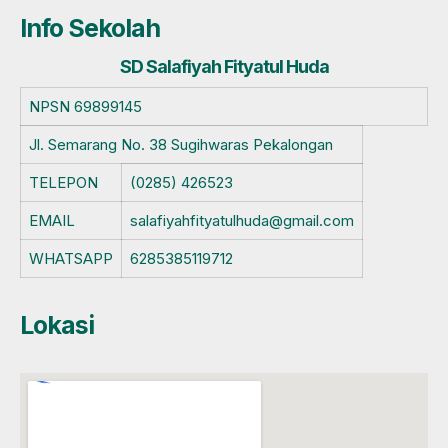
Info Sekolah
SD Salafiyah Fityatul Huda
NPSN
69899145
Jl. Semarang No. 38 Sugihwaras Pekalongan
TELEPON
(0285) 426523
EMAIL
salafiyahfityatulhuda@gmail.com
WHATSAPP
6285385119712
Lokasi