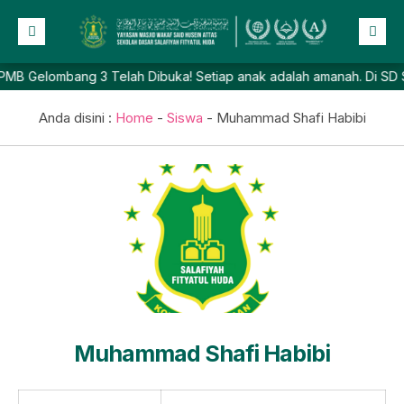
B Gelombang 3 Telah Dibuka! Setiap anak adalah amanah. Di SD Salaf
Beranda
Profil
Anda disini :
Home
-
Siswa
-
Muhammad Shafi Habibi
NEW
Berita
Prestasi
Galeri
Lainnya
Muhammad Shafi Habibi