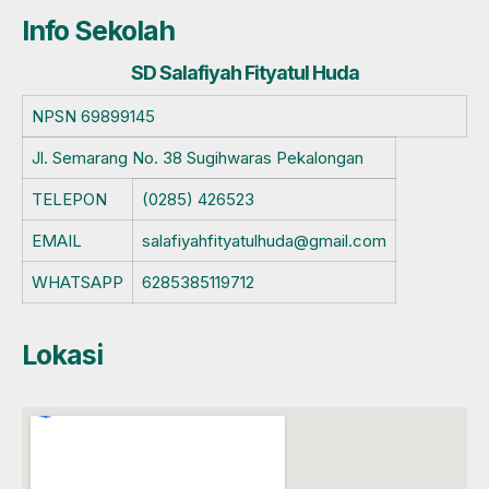
Info Sekolah
SD Salafiyah Fityatul Huda
NPSN
69899145
Jl. Semarang No. 38 Sugihwaras Pekalongan
TELEPON
(0285) 426523
EMAIL
salafiyahfityatulhuda@gmail.com
WHATSAPP
6285385119712
Lokasi