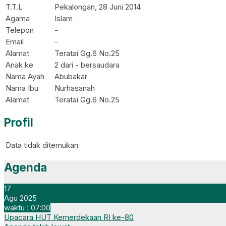
T.T.L
Pekalongan, 28 Juni 2014
Agama
Islam
Telepon
-
Email
-
Alamat
Teratai Gg.6 No.25
Anak ke
2 dari - bersaudara
Nama Ayah
Abubakar
Nama Ibu
Nurhasanah
Alamat
Teratai Gg.6 No.25
Profil
Data tidak ditemukan
Agenda
17
Agu 2025
waktu : 07:00
Upacara HUT Kemerdekaan RI ke-80