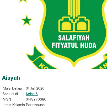
Aisyah
Mulai belajar
01 Juli 2020
Saat ini di
Kelas 6
NISN
0148970380
Jenis Kelamin
Perempuan