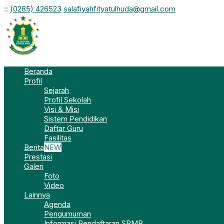
:
:
(0285) 426523
salafiyahfityatulhuda@gmail.com
Beranda
Profil
Sejarah
Profil Sekolah
Visi & Misi
Sistem Pendidikan
Daftar Guru
Fasilitas
Berita
NEW
Prestasi
Galeri
Foto
Video
Lainnya
Agenda
Pengumuman
Informasi Pendaftaran SPMB