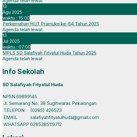
Agenda telah lewat
13
Agu 2025
waktu : 15:00
Perkemahan HUT Pramuke ke-64 Tahun 2025
Agenda telah lewat
13
Jul 2025
waktu : 07:00
MPLS SD Salafiyah Fityatul Huda Tahun 2025
Agenda telah lewat
Info Sekolah
SD Salafiyah Fityatul Huda
NPSN
69899145
Jl. Semarang No. 38 Sugihwaras Pekalongan
TELEPON
(0285) 426523
EMAIL
salafiyahfityatulhuda@gmail.com
WHATSAPP
6285385119712