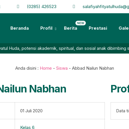
:
(0285) 426523
salafiyahfityatulhuda@
NEW
Beranda
Profil
Berita
Prestasi
Gale
Huda, potensi akademik, spiritual, dan sosial anak dibimbing seca
Anda disini :
Home
-
Siswa
-
Abbad Nailun Nabhan
Nailun Nabhan
Prof
01 Juli 2020
Data t
Kelas 6