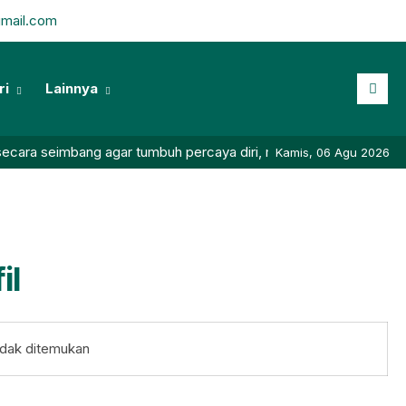
gmail.com
ri
Lainnya
ra seimbang agar tumbuh percaya diri, mandiri, berprestasi dan b
Kamis, 06 Agu 2026
il
idak ditemukan