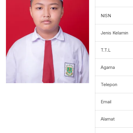
NISN
Jenis Kelamin
T.T.L
Agama
Telepon
Email
Alamat