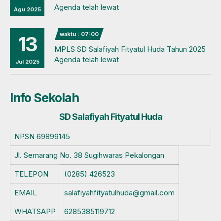
Agenda telah lewat
Agu 2025
waktu : 07:00
13
MPLS SD Salafiyah Fityatul Huda Tahun 2025
Agenda telah lewat
Jul 2025
Info Sekolah
SD Salafiyah Fityatul Huda
NPSN
69899145
Jl. Semarang No. 38 Sugihwaras Pekalongan
TELEPON
(0285) 426523
EMAIL
salafiyahfityatulhuda@gmail.com
WHATSAPP
6285385119712