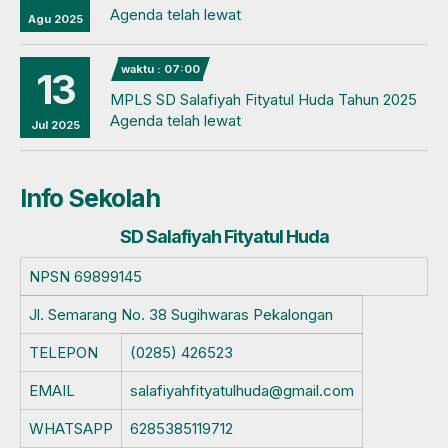
Agenda telah lewat
Agu 2025
waktu : 07:00
13
MPLS SD Salafiyah Fityatul Huda Tahun 2025
Agenda telah lewat
Jul 2025
Info Sekolah
SD Salafiyah Fityatul Huda
NPSN
69899145
Jl. Semarang No. 38 Sugihwaras Pekalongan
TELEPON
(0285) 426523
EMAIL
salafiyahfityatulhuda@gmail.com
WHATSAPP
6285385119712