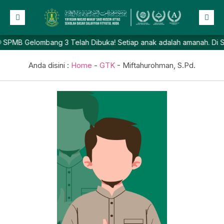
SPMB Gelombang 3 Telah Dibuka! Setiap anak adalah amanah. Di SD Sa
Beranda
Profil
Anda disini :
Home
-
GTK
-
Miftahurohman, S.Pd.
NEW
Berita
Prestasi
Galeri
Lainnya