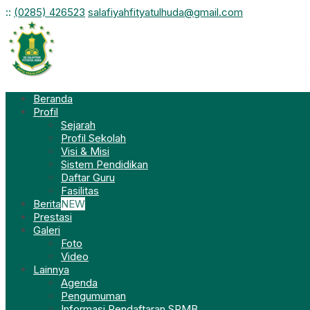
:
:
(0285) 426523
salafiyahfityatulhuda@gmail.com
Beranda
Profil
Sejarah
Profil Sekolah
Visi & Misi
Sistem Pendidikan
Daftar Guru
Fasilitas
Berita
NEW
Prestasi
Galeri
Foto
Video
Lainnya
Agenda
Pengumuman
Informasi Pendaftaran SPMB