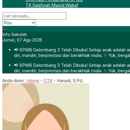
TK Salafiyah Masjid Wakaf
Info Sekolah
Jumat, 07 Agu 2026
📢 SPMB Gelombang 3 Telah Dibuka! Setiap anak adalah ama
diri, mandiri, berprestasi dan berakhlak mulia. ✨ Yuk, ber
📢 SPMB Gelombang 3 Telah Dibuka! Setiap anak adalah ama
diri, mandiri, berprestasi dan berakhlak mulia. ✨ Yuk, ber
Anda disini :
Home
-
GTK
-
Hanadi, S.Pd.