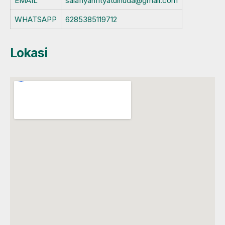
EMAIL
salafiyahfityatulhuda@gmail.com
WHATSAPP
6285385119712
Lokasi