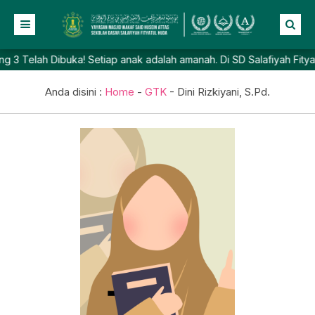
Telah Dibuka! Setiap anak adalah amanah. Di SD Salafiyah Fityatul 
Beranda
Profil
Anda disini :
Home
-
GTK
-
Dini Rizkiyani, S.Pd.
NEW
Berita
Prestasi
Galeri
Lainnya