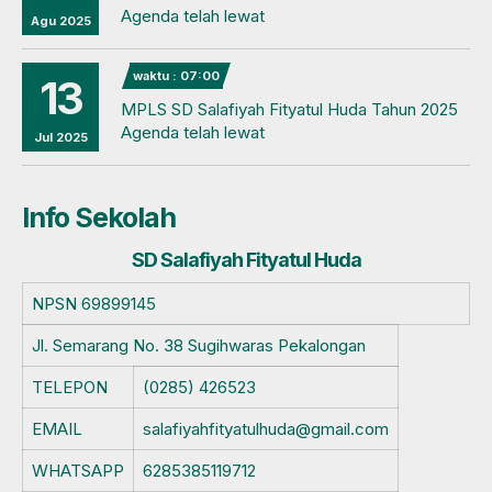
Agenda telah lewat
Agu 2025
waktu : 07:00
13
MPLS SD Salafiyah Fityatul Huda Tahun 2025
Agenda telah lewat
Jul 2025
Info Sekolah
SD Salafiyah Fityatul Huda
NPSN
69899145
Jl. Semarang No. 38 Sugihwaras Pekalongan
TELEPON
(0285) 426523
EMAIL
salafiyahfityatulhuda@gmail.com
WHATSAPP
6285385119712