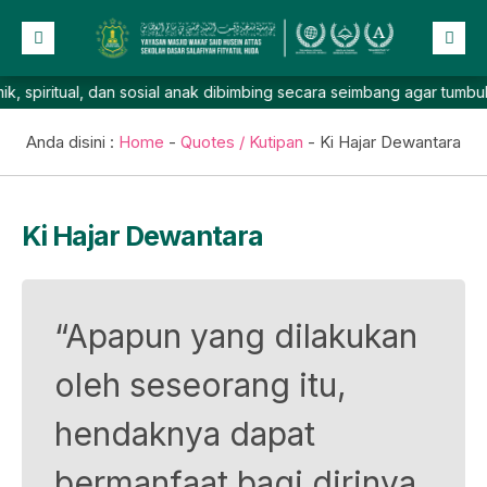
iritual, dan sosial anak dibimbing secara seimbang agar tumbuh per
Beranda
Profil
Anda disini :
Home
-
Quotes / Kutipan
-
Ki Hajar Dewantara
NEW
Berita
Prestasi
Ki Hajar Dewantara
Galeri
Lainnya
“Apapun yang dilakukan
oleh seseorang itu,
hendaknya dapat
bermanfaat bagi dirinya